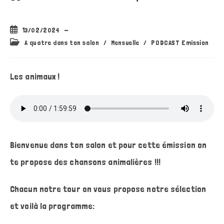
Publication
13/02/2024
publiée :
Post
A quatre dans ton salon
/
Mensuelle
/
PODCAST Emission
category:
Les animaux !
Bienvenue dans ton salon et pour cette émission on
te propose des chansons animalières !!!
Chacun notre tour on vous propose notre sélection
et voilà la programme: