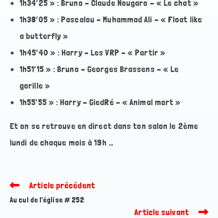
1h34’25 » : Bruno – Claude Nougaro – « Le chat »
1h38’05 » : Pascalou – Muhammad Ali – « Float like
a butterfly »
1h45’40 » : Harry – Les VRP – « Partir »
1h51’15 » : Bruno – Georges Brassens – « Le
gorille »
1h55’55 » : Harry – GiedRé – « Animal mort »
Et on se retrouve en direct dans ton salon le 2ème
lundi de chaque mois à 19h …
Article précédent
Read
more
Au cul de l’église # 252
articles
Article suivant