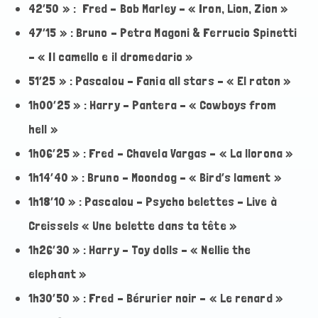
42’50 » : Fred – Bob Marley – « Iron, Lion, Zion »
47’15 » : Bruno – Petra Magoni & Ferrucio Spinetti
– « Il camello e il dromedario »
51’25 » : Pascalou – Fania all stars – « El raton »
1h00’25 » : Harry – Pantera – « Cowboys from
hell »
1h06’25 » : Fred – Chavela Vargas – « La llorona »
1h14’40 » : Bruno – Moondog – « Bird’s lament »
1h18’10 » : Pascalou – Psycho belettes – Live à
Creissels « Une belette dans ta tête »
1h26’30 » : Harry – Toy dolls – « Nellie the
elephant »
1h30’50 » : Fred – Bérurier noir – « Le renard »