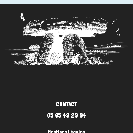
quatre
dans
ton
salon
#
24
CONTACT
05 65 49 29 94
Mentions Légales