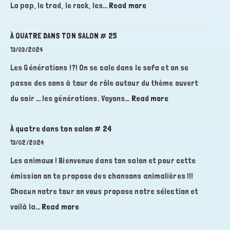
:
La pop, le trad, le rock, les…
Read more
À
QUATRE
À QUATRE DANS TON SALON # 25
DANS
13/03/2024
TON
Les Générations !?! On se cale dans le sofa et on se
SALON
passe des sons à tour de rôle autour du thème ouvert
#26
:
du soir … les générations. Voyons…
Read more
À
QUATRE
À quatre dans ton salon # 24
DANS
13/02/2024
TON
Les animaux ! Bienvenue dans ton salon et pour cette
SALON
émission on te propose des chansons animalières !!!
#
Chacun notre tour on vous propose notre sélection et
25
:
voilà la…
Read more
À