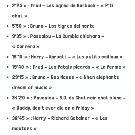
2’25 » : Fred – Les ogres de Barback – « P’ti
chat »
5’50 » : Bruno – Los tigres del norte
9’35 » : Pascalou – La Cumbia chichara –
« Carrera »
15’10 » : Harry – Karpatt – « Les petits cailloux »
19’40 » : Fred – Les fatals picards – « La ferme »
29’15 » : Bruno – Bob Moses – « When elephants
dream of music »
34’20 » : Pascalou – B.O. de Chat noir chat blanc –
« Daddy, don’t ever die on a friday »
38’45 » : Harry – Richard Gotainer – « Les
moutons »