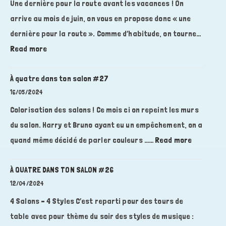
Une dernière pour la route avant les vacances ! On
arrive au mois de juin, on vous en propose donc « une
dernière pour la route ». Comme d’habitude, on tourne…
:
Read more
À
quatre
À quatre dans ton salon #27
dans
16/05/2024
ton
Colorisation des salons ! Ce mois ci on repeint les murs
salon
du salon. Harry et Bruno ayant eu un empêchement, on a
#
:
quand même décidé de parler couleurs ……
28
Read more
À
quatre
À QUATRE DANS TON SALON #26
dans
12/04/2024
ton
4 Salons – 4 Styles C’est reparti pour des tours de
salon
table avec pour thème du soir des styles de musique :
#27