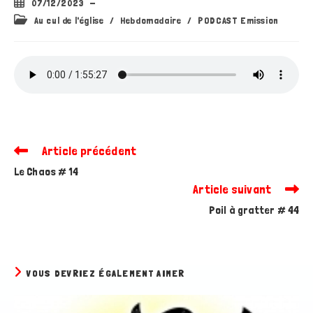
Publication
07/12/2023
publiée :
Post
Au cul de l'église
/
Hebdomadaire
/
PODCAST Emission
category:
Article précédent
Read
more
Le Chaos # 14
articles
Article suivant
Poil à gratter # 44
VOUS DEVRIEZ ÉGALEMENT AIMER