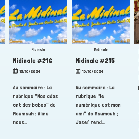
Midinale
Midinale
Midinale #216
Midinale #215
Publication
Publication
15/10/2024
10/10/2024
publiée :
publiée :
Au sommaire : La
Au sommaire : La
rubrique "Nos ados
rubrique "le
ont des bobos" de
numérique est mon
Meumeuh ; Aline
ami" de Meumeuh ;
nous…
Josef rend…