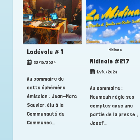
Midinale
Lodévale # 1
Midinale #217
Publication
22/10/2024
publiée :
Publication
17/10/2024
Au sommaire de
publiée :
cette éphémère
Au sommaire :
émission : Jean-Marc
Meumeuh règle ses
Sauvier, élu à la
comptes avec une
Communauté de
partie de la presse ;
Communes…
Josef…