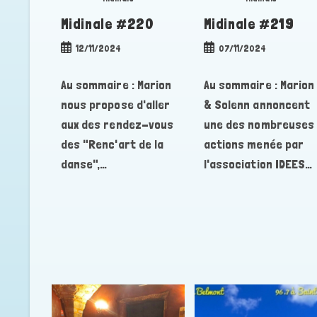
Midinale #220
Midinale #219
Publication
Publication
12/11/2024
07/11/2024
publiée :
publiée :
Au sommaire : Marion
Au sommaire : Marion
nous propose d'aller
& Solenn annoncent
aux des rendez-vous
une des nombreuses
des "Renc'art de la
actions menée par
danse",…
l'association IDEES…