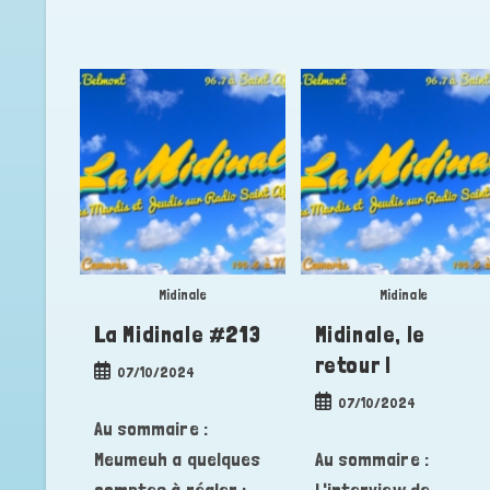
Midinale
Midinale
La Midinale #213
Midinale, le
retour !
Publication
07/10/2024
publiée :
Publication
07/10/2024
publiée :
Au sommaire :
Meumeuh a quelques
Au sommaire :
comptes à régler ;
L'interview de