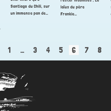
Santiago du Chili, sur
laïus du père
un immense pan de…
Frankie…
…
1
…
3
4
5
6
7
8
to the previous page