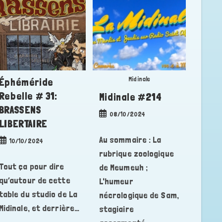
Midinale
Éphéméride
Rebelle # 31:
Midinale #214
BRASSENS
Publication
08/10/2024
LIBERTAIRE
publiée :
Au sommaire : La
Publication
10/10/2024
publiée :
rubrique zoologique
Tout ça pour dire
de Meumeuh ;
qu’autour de cette
L'humeur
table du studio de La
nécrologique de Sam,
Midinale, et derrière…
stagiaire