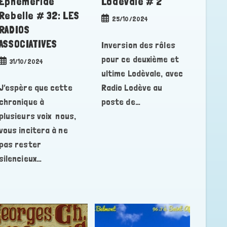
Éphéméride
Lodevale # 2
Rebelle # 32: LES
Publication
25/10/2024
RADIOS
publiée :
ASSOCIATIVES
Inversion des rôles
pour ce deuxième et
Publication
31/10/2024
publiée :
ultime Lodèvale, avec
J’espère que cette
Radio Lodève au
chronique à
poste de…
plusieurs voix nous,
vous incitera à ne
pas rester
silencieux…