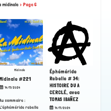
a midinale
>
Page 6
Midinale
Éphéméride
Rebelle # 34:
Midinale #221
HISTOIRE DU A
Publication
14/11/2024
CERCLÉ, avec
publiée :
TOMAS IBAÑEZ
Au sommaire :
L'éphéméride rebelle
Publication
14/11/2024