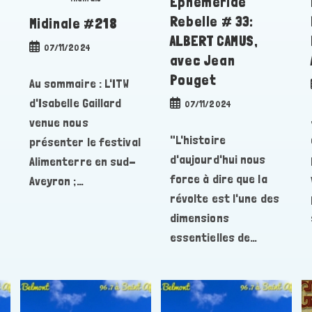
Éphéméride
Rebelle # 33:
Midinale #218
ALBERT CAMUS,
Publication
07/11/2024
avec Jean
publiée :
Pouget
Au sommaire : L'ITW
d'Isabelle Gaillard
Publication
07/11/2024
publiée :
venue nous
"L'histoire
présenter le festival
d'aujourd'hui nous
Alimenterre en sud-
force à dire que la
Aveyron ;…
révolte est l'une des
dimensions
essentielles de…