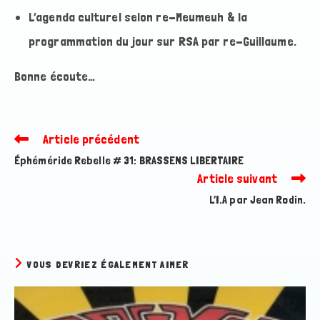
L’agenda culturel selon re-Meumeuh & la
programmation du jour sur RSA par re-Guillaume.
Bonne écoute…
Article précédent
Read
more
Éphéméride Rebelle # 31: BRASSENS LIBERTAIRE
articles
Article suivant
L’I.A par Jean Rodin.
VOUS DEVRIEZ ÉGALEMENT AIMER