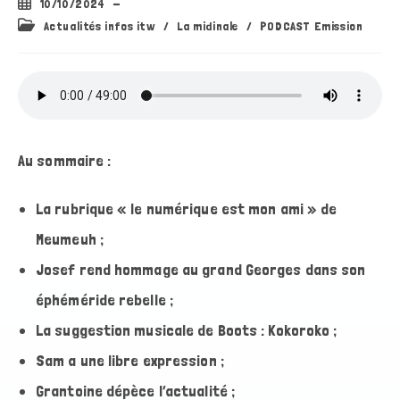
Publication
10/10/2024
publiée :
Post
Actualités infos itw
/
La midinale
/
PODCAST Emission
category:
Au sommaire :
La rubrique « le numérique est mon ami » de
Meumeuh ;
Josef rend hommage au grand Georges dans son
éphéméride rebelle ;
La suggestion musicale de Boots : Kokoroko ;
Sam a une libre expression ;
Grantoine dépèce l’actualité ;