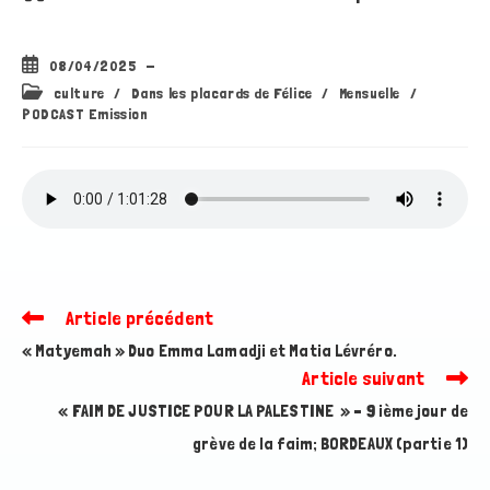
Publication
08/04/2025
publiée :
Post
culture
/
Dans les placards de Félice
/
Mensuelle
/
category:
PODCAST Emission
Article précédent
Read
more
« Matyemah » Duo Emma Lamadji et Matia Lévréro.
articles
Article suivant
« FAIM DE JUSTICE POUR LA PALESTINE » – 9 ième jour de
grève de la faim; BORDEAUX (partie 1)