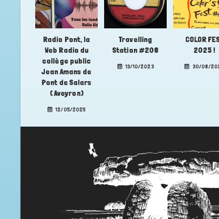
Radio Pont, la
Travelling
COLOR FE
Web Radio du
Station #208
2025 !
collège public
13/10/2023
30/08/20
Jean Amans de
Pont de Salars
( Aveyron)
12/05/2025