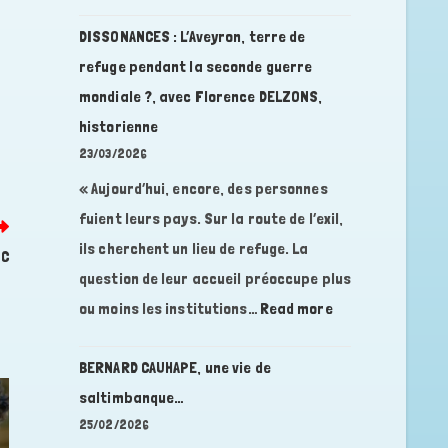
DISSONANCES
géobiologue
:
DISSONANCES : L’Aveyron, terre de
L’humanité
refuge pendant la seconde guerre
au
mondiale ?, avec Florence DELZONS,
bout
historienne
du
23/03/2026
Guidon,
avec
« Aujourd’hui, encore, des personnes
Jolan
fuient leurs pays. Sur la route de l’exil,
Carlucci-
ils cherchent un lieu de refuge. La
OC
Sperry
question de leur accueil préoccupe plus
:
ou moins les institutions…
Read more
DISSONANCES
:
BERNARD CAUHAPE, une vie de
L’Aveyron,
saltimbanque…
terre
25/02/2026
de