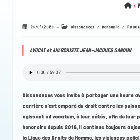
>
Publication
Post
24/01/2023
Dissonances
/
Mensuelle
/
PODCA
publiée :
category:
AVOCAT et ANARCHISTE JEAN-JACQUES GANDINI
Dissonances vous invite à partager une heure av
carrière s’est emparé du droit contre les puissan
agissant ad vocatum, à leur côtés, afin de leur 
honoraire depuis 2016, il continue toujours aujou
la Ligue des Droits de Homme, les violences poli