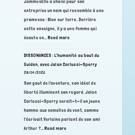
JammesElle a choisi pour son
la
entreprise un nom qui ressemble à une
Résistance
promesse : Bien sur terre. Derrière
en
cette enseigne, il y a une femme qui
France,
:
écoute ce…
Read more
trois
DISSONANCES
vies
:
contre
DISSONANCES : L’humanité au bout du
Quand
le
Guidon, avec Jolan Carlucci-Sperry
les
fascisme,
28/04/2026
lieux
avec
Son gout de l’aventure, son idéal de
influencent
Marie-
liberté illuminent son regard. Jolan
le
Josée
vivant,
Carlucci-Sperry serait-t-il un jeune
VITTORI
avec
homme aux semelles de vent, comme
Roxanne
l’écrivait Verlaine parlant de son ami
Wilhelm-
:
Arthur ?…
Read more
Jammes,