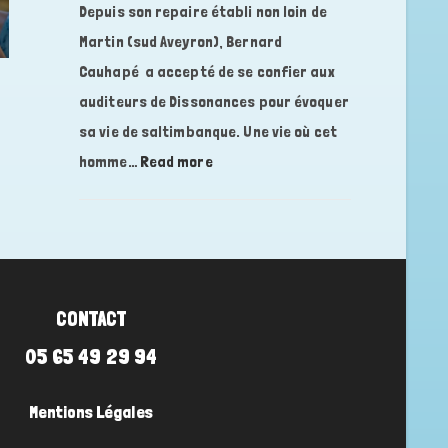
Depuis son repaire établi non loin de
refuge
Martin (sud Aveyron), Bernard
pendant
la
Cauhapé a accepté de se confier aux
seconde
auditeurs de Dissonances pour évoquer
guerre
sa vie de saltimbanque. Une vie où cet
mondiale
:
homme…
Read more
?,
BERNARD
avec
CAUHAPE,
Florence
une
DELZONS,
vie
historienne
de
saltimbanque…
CONTACT
05 65 49 29 94
Mentions Légales