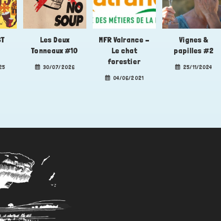
ST
Les Deux
MFR Valrance –
Vignes &
Tonneaux #10
Le chat
papilles #2
forestier
25
30/07/2026
25/11/2024
04/06/2021