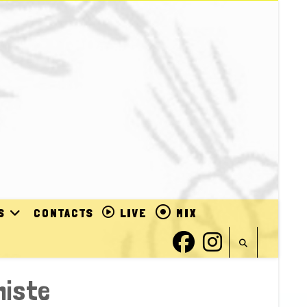
S
CONTACTS
LIVE
MIX
histe