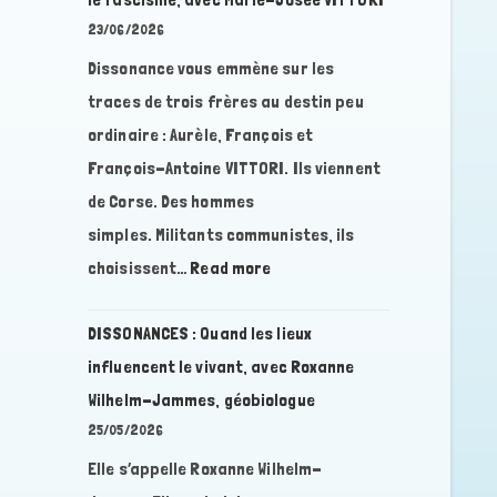
23/06/2026
Dissonance vous emmène sur les
traces de trois frères au destin peu
ordinaire : Aurèle, François et
François-Antoine VITTORI. Ils viennent
de Corse. Des hommes
simples. Militants communistes, ils
:
choisissent…
Read more
DISSONANCES
:
DISSONANCES : Quand les lieux
Des
influencent le vivant, avec Roxanne
Brigades
Wilhelm-Jammes, géobiologue
Internationales
25/05/2026
en
Elle s’appelle Roxanne Wilhelm-
Espagne
à