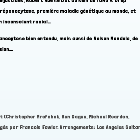
injustices, Robert Hue se bat au sein de l’ONG « Drep
a drépanocytose, première maladie génétique au monde, et
n inconscient racial…
panocytose bien entendu, mais aussi de Nelson Mandela, de
sion….
t (Christopher Mrofchak, Ben Dague, Michael Reardon,
igés par Francois Fowler. Arrengements: Los Angeles Guita