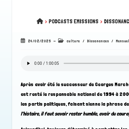
>
PODCASTS EMISSIONS
>
DISSONANCE
Publication
Post
24/02/2025
culture
/
Dissonances
/
Mensuel
publiée :
category:
Après avoir été le successeur de Georges Marchai
est resté le responsable national de 1994 à 200
les partis politiques, faisant sienne la phrase d
l’histoire, il faut savoir rester humble, avoir du cou