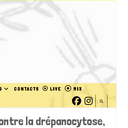
S
CONTACTS
LIVE
MIX
ontre la drépanocytose,