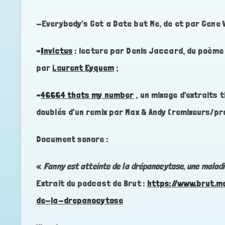
-Everybody’s Got a Date but Me, de et par Gene V
–
Invictus
:
lecture par Denis Jaccard, du poème 
par
La
urent Eyquem
;
–
46664 thats my number
, un mixage d’extraits 
doublés d’un remix par Max & Andy (remixeurs/pro
Document sonore :
«
Fanny est atteinte de la drépanocytose, une maladie
Extrait du podcast de Brut :
https://www.brut.m
de-la-drepanocytose