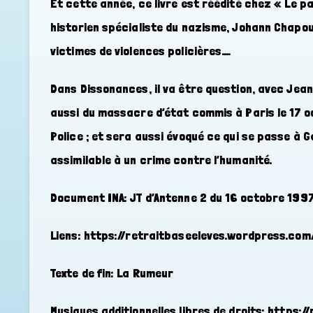
Et cette année, ce livre est réédité chez « Le p
historien spécialiste du nazisme, Johann Chapou
victimes de violences policières….
Dans Dissonances, il va être question, avec Je
aussi du massacre d’état commis à Paris le 17 o
Police ; et sera aussi évoqué ce qui se passe à 
assimilable à un crime contre l’humanité.
Document INA: JT d’Antenne 2 du 16 octobre 1997
Liens: https://retraitbaseeleves.wordpress.co
Texte de fin: La Rumeur
Musiques additionnelles libres de droits: https: