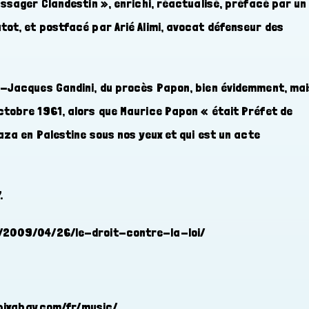
assager Clandestin », enrichi, réactualisé, préfacé par un
tot, et postfacé par Arié Alimi, avocat défenseur des
an-Jacques Gandini, du procès Papon, bien évidemment, ma
ctobre 1961, alors que Maurice Papon « était Préfet de
Gaza en Palestine sous nos yeux et qui est un acte
.
m/2009/04/26/le-droit-contre-la-loi/
//pixabay.com/fr/music/