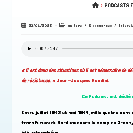
>
PODCASTS 
Publication
Post
23/06/2025
culture
/
Dissonances
/
Intervi
publiée :
category:
« Il est donc des situations où il est nécessaire de dé
de résistance.
» Jean-Jacques Gandini.
Ce Podcast est dédié 
Entre juillet 1942 et mai 1944, mille quatre cent 
transférées de Bordeaux vers le camp de Drancy, 
été exterminées.