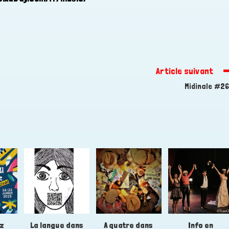
Article suivant
Midinale #2
zz
La langue dans
A quatre dans
Info en