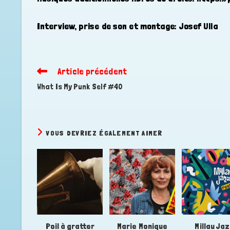
Interview, prise de son et montage: Josef Ulla
Article précédent
Read
more
What Is My Punk Self #40
articles
VOUS DEVRIEZ ÉGALEMENT AIMER
Poil à gratter
Marie Monique
Millau Ja