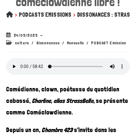
coméclowdienne libre !
>
PODCASTS EMISSIONS
>
DISSONANCES : STRASSBE
Publication
24/05/2025
publiée :
Post
culture
/
Dissonances
/
Mensuelle
/
PODCAST Emission
category:
Comédienne, clown, poétesse du quotidien
cabossé,
Charline, alias StrassBelle,
se présente
comme Coméclowdienne
.
Depuis un an,
Chambre 423
s’invite dans les