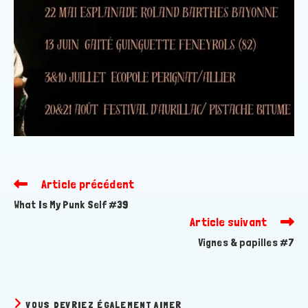
Article précédent
Read
more
What Is My Punk Self #39
articles
Article suivant
Vignes & papilles #7
VOUS DEVRIEZ ÉGALEMENT AIMER