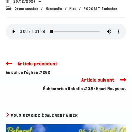
Publication
20/12/2024
publiée :
Post
Drum session
/
Mensuelle
/
Mixs
/
PODCAST Emission
category:
Article précédent
Read
more
Au cul de l’église #262
articles
Article suivant
Éphéméride Rebelle # 39 : Henri Mouysset
VOUS DEVRIEZ ÉGALEMENT AIMER