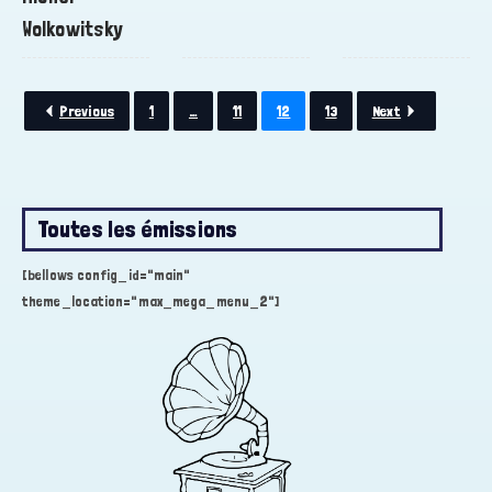
Wolkowitsky
Previous
1
…
11
12
13
Next
Toutes les émissions
[bellows config_id="main"
theme_location="max_mega_menu_2"]