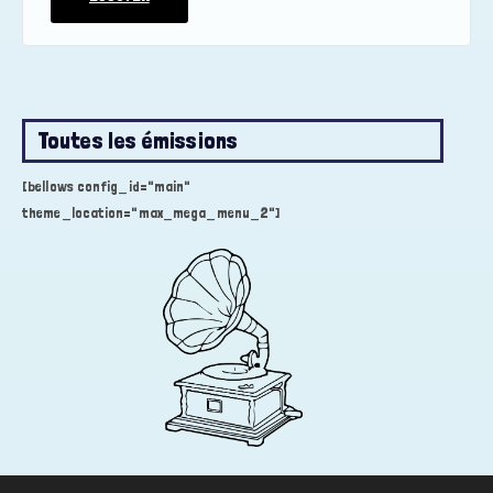
Toutes les émissions
[bellows config_id="main"
theme_location="max_mega_menu_2"]