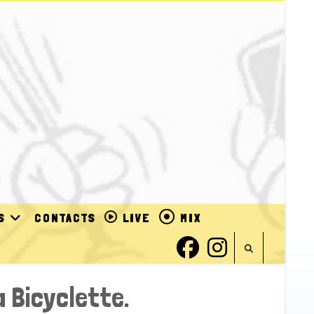
S
CONTACTS
LIVE
MIX
 Bicyclette.