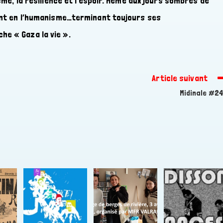
sme, la résilience et l’espoir. Même aux jours sombres de
rant en l’humanisme…terminant toujours ses
he « Gaza la vie ».
Article suivant
Midinale #2