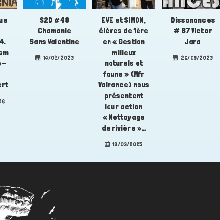
que
S2D #48
EVE et SIMON,
Dissonances
Chamanie
élèves de 1ère
# 87 Victor
4.
Sans Valentine
en « Gestion
Jara
ïsm
milieux
14/02/2023
26/09/2023
e-
naturels et
faune » (Mfr
ert
Valrance) nous
présentent
26
leur action
« Nettoyage
de rivière »…
13/03/2025