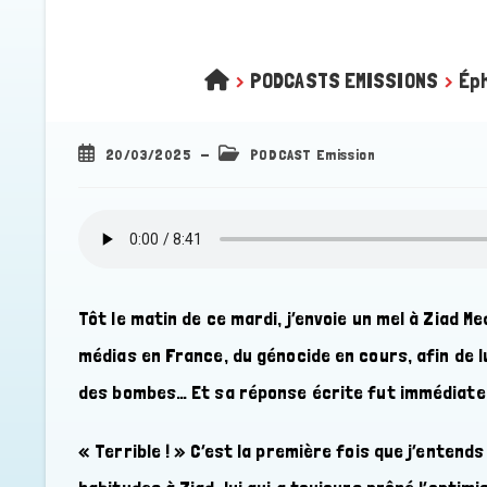
>
PODCASTS EMISSIONS
>
Éph
Publication
Post
20/03/2025
PODCAST Emission
publiée :
category:
Tôt le matin de ce mardi, j’envoie un mel à Ziad M
médias en France, du génocide en cours, afin de l
des bombes… Et sa réponse écrite fut immédiate, e
« Terrible ! » C’est la première fois que j’enten