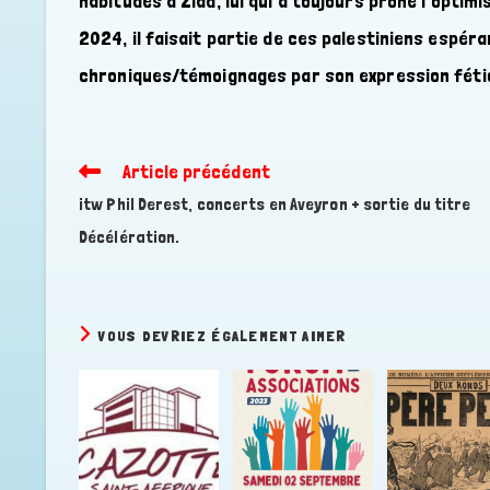
habitudes à Ziad, lui qui a toujours prôné l’optimi
2024, il faisait partie de ces palestiniens espé
chroniques/témoignages par son expression fétic
Article précédent
Read
more
itw Phil Derest, concerts en Aveyron + sortie du titre
articles
Décélération.
VOUS DEVRIEZ ÉGALEMENT AIMER