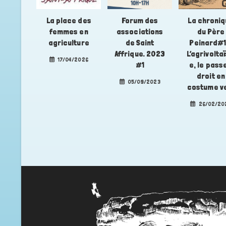
La place des
Forum des
La chroni
femmes en
associations
du Père
agriculture
de Saint
Peinard#1
Affrique. 2023
L’agrivolta
17/04/2026
#1
e, le pass
droit en
05/09/2023
costume v
26/02/20