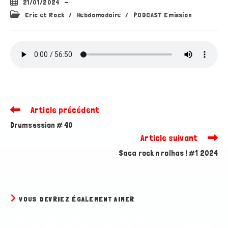
Publication
21/01/2024
publiée :
Post
Eric et Rock
/
Hebdomadaire
/
PODCAST Emission
category:
Article précédent
Read
more
Drumsession # 40
articles
Article suivant
Saca rock n rolhas ! #1 2024
VOUS DEVRIEZ ÉGALEMENT AIMER