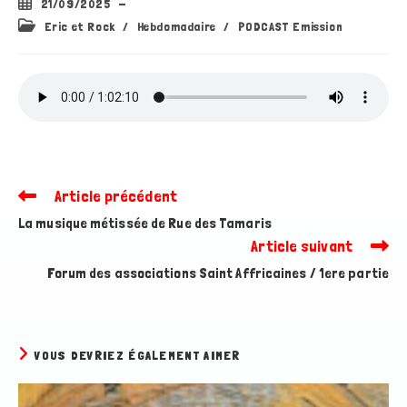
Publication
21/09/2025
publiée :
Post
Eric et Rock
/
Hebdomadaire
/
PODCAST Emission
category:
Article précédent
Read
more
La musique métissée de Rue des Tamaris
articles
Article suivant
Forum des associations Saint Affricaines / 1ere partie
VOUS DEVRIEZ ÉGALEMENT AIMER