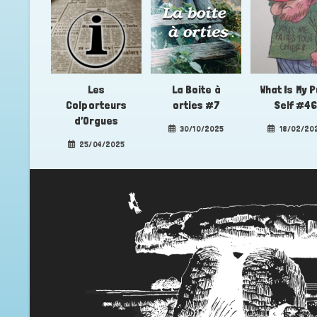
Les
La Boite à
What Is My 
Colporteurs
orties #7
Self #4
d’Orgues
30/10/2025
18/02/20
25/04/2025