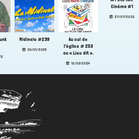
Cinéma #1
27/07/2026
Punk
Midinale #239
Au cul de
6
l’église # 253
30/01/2025
au « Lieu dit ».
26
16/03/2024