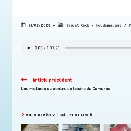
Publication
Post
21/06/2026
Eric et Rock
/
Hebdomadaire
/
P
publiée :
category:
Article précédent
Read
more
Une matinée au centre de loisirs de Camarès
articles
VOUS DEVRIEZ ÉGALEMENT AIMER