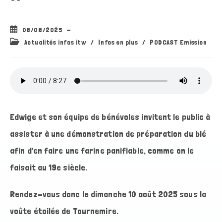
Publication
08/08/2025
publiée :
Post
Actualités infos itw
/
Infos en plus
/
PODCAST Emission
category:
Edwige et son équipe de bénévoles invitent le public à
assister à une démonstration de préparation du blé
afin d’en faire une farine panifiable, comme on le
faisait au 19e siècle.
Rendez-vous donc le dimanche 10 août 2025 sous la
voûte étoilée de Tournemire.