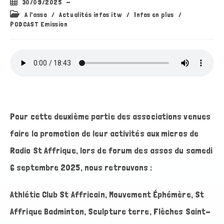
Publication
30/09/2025
publiée :
Post
A l'asso
/
Actualités infos itw
/
Infos en plus
/
category:
PODCAST Emission
Pour cette deuxième partie des associations venues
faire la promotion de leur activités aux micros de
Radio St Affrique, lors de forum des assos du samedi
6 septembre 2025, nous retrouvons :
Athlétic Club St Affricain, Mouvement Éphémère, St
Affrique Badminton, Sculpture terre, Flèches Saint-