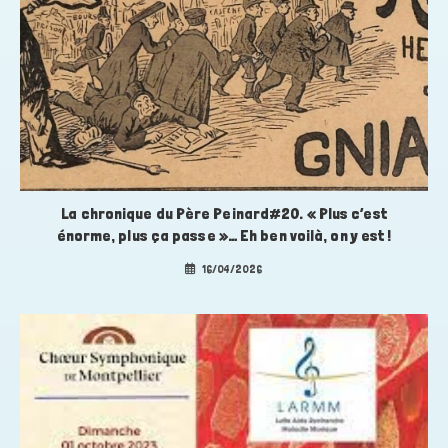
La chronique du Père Peinard#20. « Plus c’est
énorme, plus ça passe »… Eh ben voilà, on y est !
16/04/2026