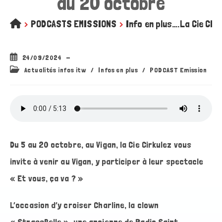
au 20 octobre
>
PODCASTS EMISSIONS
>
Info en plus….La Cie CIR
Publication
24/09/2024
publiée :
Post
Actualités infos itw
/
Infos en plus
/
PODCAST Emission
category:
Du 5 au 20 octobre, au Vigan, la Cie Cirkulez vous
invite à venir au Vigan, y participer à leur spectacle
« Et vous, ça va ? »
L’occasion d’y croiser Charline, la clown
« StrassBelle », une ancienne de Radio Saint