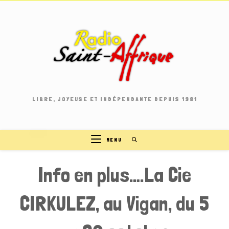
Skip
to
content
LIBRE, JOYEUSE ET INDÉPENDANTE DEPUIS 1981
MENU
Info en plus….La Cie
CIRKULEZ, au Vigan, du 5