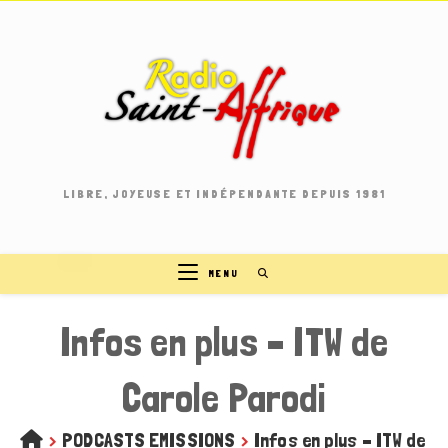
Skip
to
content
LIBRE, JOYEUSE ET INDÉPENDANTE DEPUIS 1981
MENU
Infos en plus – ITW de
Carole Parodi
>
PODCASTS EMISSIONS
>
Infos en plus – ITW de C