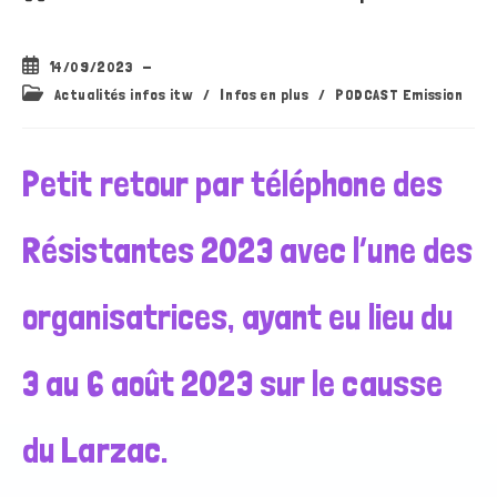
Publication
14/09/2023
publiée :
Post
Actualités infos itw
/
Infos en plus
/
PODCAST Emission
category:
Petit retour par téléphone des
Résistantes 2023 avec l’une des
organisatrices, ayant eu lieu du
3 au 6 août 2023 sur le causse
du Larzac.