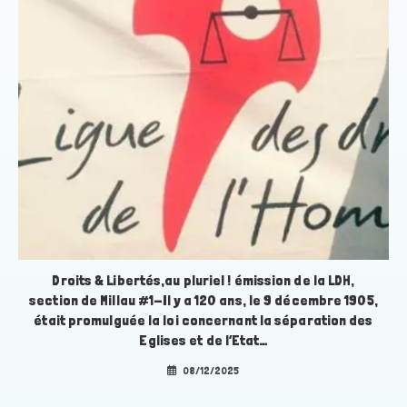
Droits & Libertés,au pluriel ! émission de la LDH,
section de Millau #1-Il y a 120 ans, le 9 décembre 1905,
était promulguée la loi concernant la séparation des
Eglises et de l’Etat…
08/12/2025