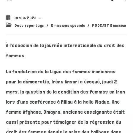
Publication
08/03/2023
publiée :
Post
Docu reportage
/
Emissions spéciale
/
PODCAST Emission
category:
À l’occasion de la journée internationale du droit des
femmes.
La fondatrice de la Ligue des femmes iraniennes
pour la démocratie, Irène Ansari a évoqué, jeudi 2
mars, la question de la condition des femmes en Iran
lors d’une conférence à Millau à la halle Viaduc. Une
femme Afghane, Omayra, ancienne enseignante était
aussi présente pour témoigner de la régression du
droit des femmes depuis la prise des talibans dans