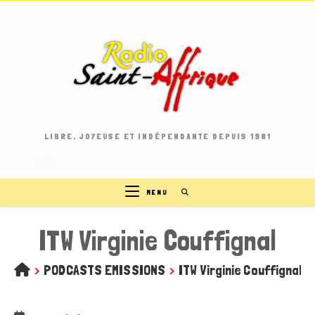
Skip
to
content
LIBRE, JOYEUSE ET INDÉPENDANTE DEPUIS 1981
MENU
ITW Virginie Couffignal
>
PODCASTS EMISSIONS
>
ITW Virginie Couffignal