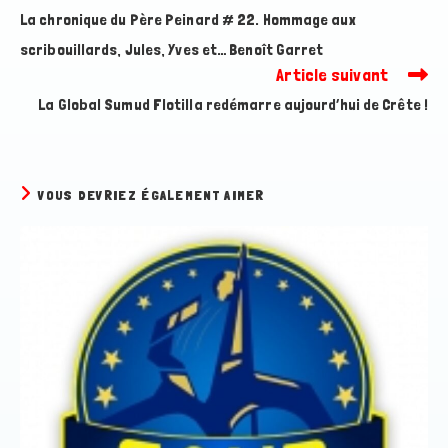
more
La chronique du Père Peinard # 22. Hommage aux
articles
scribouillards, Jules, Yves et… Benoît Garret
Article suivant
La Global Sumud Flotilla redémarre aujourd’hui de Crête !
VOUS DEVRIEZ ÉGALEMENT AIMER