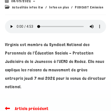
Publication
08/05/2026
publiée :
Post
Actualités infos itw
/
Infos en plus
/
PODCAST Emission
category:
Virginie est membre du Syndicat National des
Personnels de l’Éducation Sociale – Protection
Judiciaire de la Jeunesse à l’UEMO de Rodez. Elle nous
explique les raisons du mouvement de grève
entrepris jeudi 7 mai 2026 pour la venue du directeur
national.
Article précédent
Read