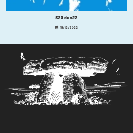
S2D dec22
15/12/2022