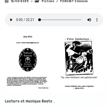
Publication
Post
16/03/2025
Fictions
/
PODCAST Emission
publiée :
category:
Lecture et musique Boots .