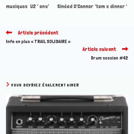
musiques U2 ‘ one’ Sinéad O’Connor ‘tom s dinner ‘
Article précédent
Read
more
Info en plus « TRAIL SOLIDAIRE »
articles
Article suivant
Drum session #42
VOUS DEVRIEZ ÉGALEMENT AIMER