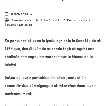
Publication
17/05/2024
publiée :
Post
Emissions spéciale
/
La Cazotte
/
Partenariats
/
category:
PODCAST Emission
En partenariat avec le lycée agricole la Cazotte de st
Affrique, des élevés de seconde (cgh et cgeh) ont
réalisés des capsules sonores sur le thème de la
laïcité.
Dotés de leurs portables ils, elles , sont allés
recueillir des témoignages et interview dans leurs
environnement.