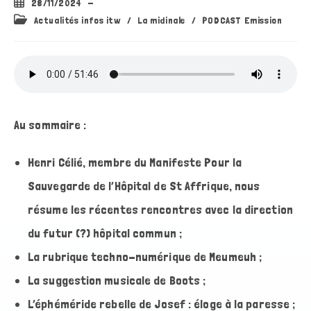
Publication
28/11/2024
publiée :
Post
Actualités infos itw
/
La midinale
/
PODCAST Emission
category:
Au sommaire :
Henri Célié, membre du Manifeste Pour la
Sauvegarde de l’Hôpital de St Affrique, nous
résume les récentes rencontres avec la direction
du futur (?) hôpital commun ;
La rubrique techno-numérique de Meumeuh ;
La suggestion musicale de Boots ;
L’éphéméride rebelle de Josef : éloge à la paresse ;