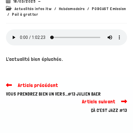
Publication
18/03/2025
publiée :
Post
Actualités infos itw
/
Hebdomadaire
/
PODCAST Emission
category:
/
Poil à gratter
L’actualité bien épluchée.
Article précédent
Read
more
VOUS PRENDREZ BIEN UN VERS…#13 JULIEN BAER
articles
Article suivant
ÇÀ C’EST JAZZ #13