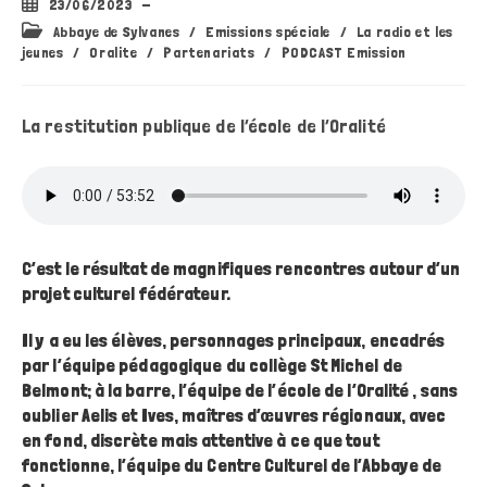
Publication
23/06/2023
publiée :
Post
Abbaye de Sylvanes
/
Emissions spéciale
/
La radio et les
category:
jeunes
/
Oralite
/
Partenariats
/
PODCAST Emission
La restitution publique de l’école de l’Oralité
C’est le résultat de magnifiques rencontres autour d’un
projet culturel fédérateur.
Il y a eu les élèves, personnages principaux, encadrés
par l’équipe pédagogique du collège St Michel de
Belmont; à la barre, l’équipe de l’école de l’Oralité , sans
oublier Aelis et Ives, maîtres d’œuvres régionaux, avec
en fond, discrète mais attentive à ce que tout
fonctionne, l’équipe du Centre Culturel de l’Abbaye de