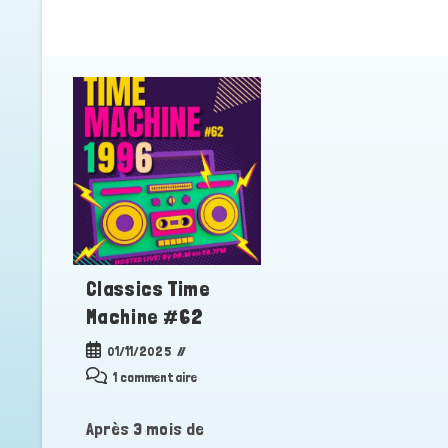
Classics Time
Machine #62
Publication
01/11/2025
publiée :
Commentaires
1 commentaire
de
la
Après 3 mois de
publication :