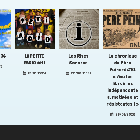
234
LA PETITE
Les Rives
La chronique
RADIO #41
Sonores
du Père
25
Peinard#10.
15/01/2024
22/08/2024
« Vive les
librairies
indépendante
s, motivées et
résistantes ! »
29/01/2026