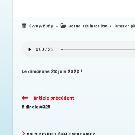
Publication
Post
27/06/2026
Actualités infos itw
/
Infos en pl
publiée :
category:
Le dimanche 28 juin 2026 !
Article précédent
Read
more
Midinale #325
articles
VOUS DEVRIEZ ÉGALEMENT AIMER