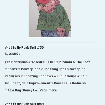
What Is My Punk Self #50
17/06/2026
The Partisans « 17 Years Of Hell » Miranda & The Beat
« Spatz » Powerplant « Crashing Cars » Sweeping
Promises « Shooting Shadows » Public House « Self
Indulgent, Self Improvement » Consensus Madness
:
« New Bag (Money) »…
Read more
What
Is
What Is My Punk Self #49