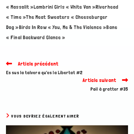
« Massolit »Lambrini Girls « White Van »Riverhead
« Time »The Meat Sweaters « Cheeseburger
Dog »Birds In Row « You, Me & The Violence »Bane
« Final Backward Glance »
Article précédent
Read
more
Es sus la talvera qu’es la Libertat #2
articles
Article suivant
Poil à gratter #35
VOUS DEVRIEZ ÉGALEMENT AIMER