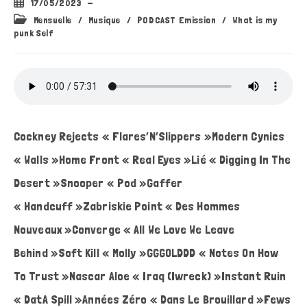
Publication
17/05/2023
publiée :
Post
Mensuelle
/
Musique
/
PODCAST Emission
/
What is my
category:
punk Self
Cockney Rejects « Flares’N’Slippers »Modern Cynics
« Walls »Home Front « Real Eyes »Lié « Digging In The
Desert »Snooper « Pod »Gaffer
« Handcuff »Zabriskie Point « Des Hommes
Nouveaux »Converge « All We Love We Leave
Behind »Soft Kill « Molly »GGGOLDDD « Notes On How
To Trust »Nascar Aloe « Iraq (Iwreck) »Instant Ruin
« DatA Spill »Années Zéro « Dans Le Brouillard »Fews