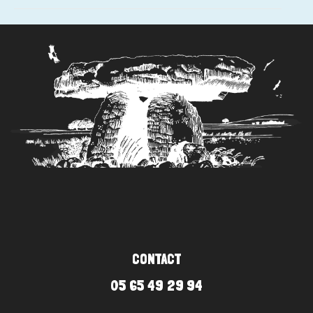
Is
My
Punk
Self
#46
CONTACT
05 65 49 29 94