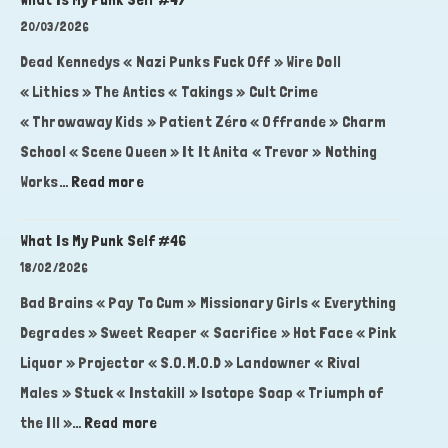
My
20/03/2026
Punk
Dead Kennedys « Nazi Punks Fuck Off » Wire Doll
Self
« Lithics » The Antics « Takings » Cult Crime
#48
« Throwaway Kids » Patient Zéro « Offrande » Charm
School « Scene Queen » It It Anita « Trevor » Nothing
:
Works…
Read more
What
Is
What Is My Punk Self #46
My
18/02/2026
Punk
Bad Brains « Pay To Cum » Missionary Girls « Everything
Self
Degrades » Sweet Reaper « Sacrifice » Hot Face « Pink
#47
Liquor » Projector « S.O.M.O.D » Landowner « Rival
Males » Stuck « Instakill » Isotope Soap « Triumph of
:
the Ill »…
Read more
What