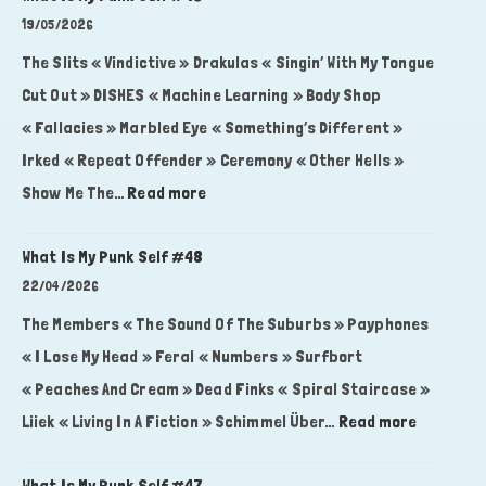
My
19/05/2026
Punk
The Slits « Vindictive » Drakulas « Singin’ With My Tongue
Self
Cut Out » DISHES « Machine Learning » Body Shop
#50
« Fallacies » Marbled Eye « Something’s Different »
Irked « Repeat Offender » Ceremony « Other Hells »
:
Show Me The…
Read more
What
Is
What Is My Punk Self #48
My
22/04/2026
Punk
The Members « The Sound Of The Suburbs » Payphones
Self
« I Lose My Head » Feral « Numbers » Surfbort
#49
« Peaches And Cream » Dead Finks « Spiral Staircase »
:
Liiek « Living In A Fiction » Schimmel Über…
Read more
What
Is
What Is My Punk Self #47