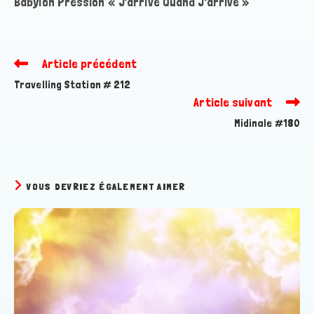
Babylon Pression « J’arrive Quand J’arrive »
Article précédent
Read
more
Travelling Station # 212
articles
Article suivant
Midinale #180
VOUS DEVRIEZ ÉGALEMENT AIMER