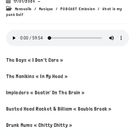
Publication
17/01/2024
publiée :
Post
Mensuelle
/
Musique
/
PODCAST Emission
/
What is my
category:
punk Self
The Boys « I Don’t Care »
The Manikins « In My Head »
Imploders « Beatin’ On The Brain »
Busted Head Racket & Billiam « Bauble Break »
Drunk Mums « Chitty Chitty »