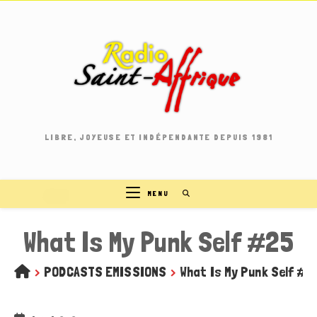
Skip
to
content
LIBRE, JOYEUSE ET INDÉPENDANTE DEPUIS 1981
MENU
What Is My Punk Self #25
>
PODCASTS EMISSIONS
>
What Is My Punk Self #2