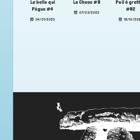
La balle qui
Le Chaos #8
Poil à grat
Pègue #4
#82
07/03/2023
04/01/2023
18/10/20