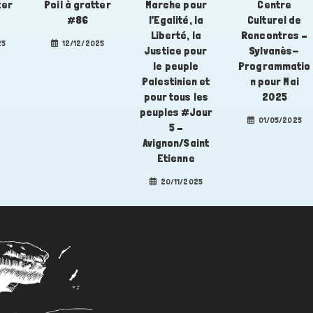
ter
Poil à gratter
Marche pour
Centre
#86
l’Egalité, la
Culturel de
Liberté, la
Rencontres –
25
12/12/2025
Justice pour
Sylvanès-
le peuple
Programmatio
Palestinien et
n pour Mai
pour tous les
2025
peuples #Jour
01/05/2025
5 –
Avignon/Saint
Etienne
20/11/2025