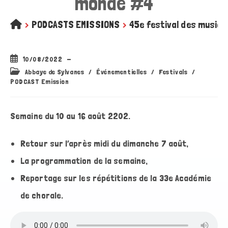
monde #4
>
PODCASTS EMISSIONS
>
45e festival des musiq
Publication
10/08/2022
publiée :
Post
Abbaye de Sylvanes
/
Événementielles
/
Festivals
/
category:
PODCAST Emission
Semaine du 10 au 16 août 2202.
Retour sur l’après midi du dimanche 7 août,
La programmation de la semaine,
Reportage sur les répétitions de la 33e Académie
de chorale.