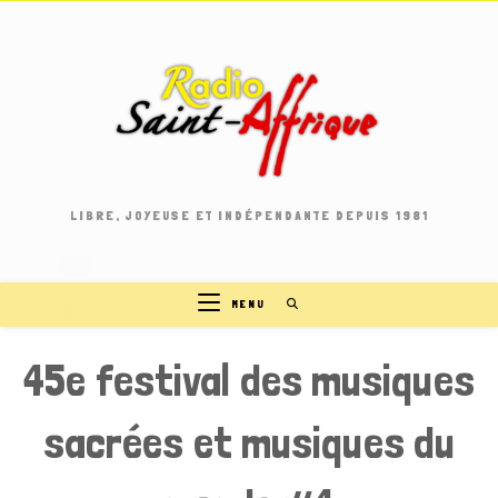
Skip
to
content
LIBRE, JOYEUSE ET INDÉPENDANTE DEPUIS 1981
MENU
45e festival des musiques
sacrées et musiques du