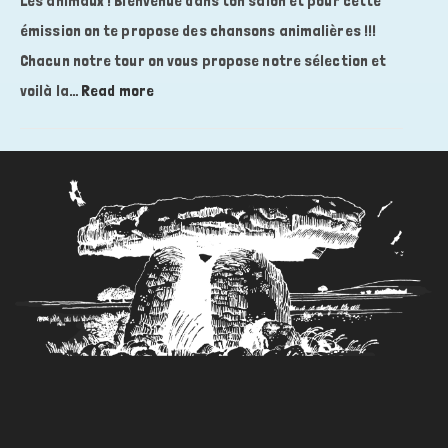
Les animaux ! Bienvenue dans ton salon et pour cette
SALON
émission on te propose des chansons animalières !!!
#
Chacun notre tour on vous propose notre sélection et
25
:
voilà la…
Read more
À
quatre
dans
ton
salon
#
24