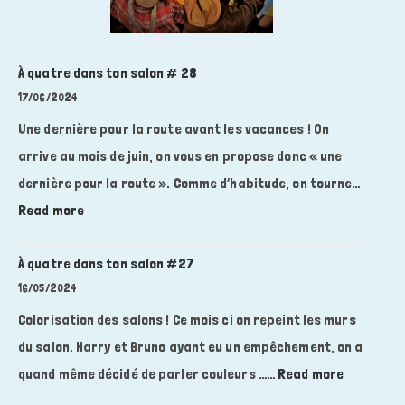
À quatre dans ton salon # 28
17/06/2024
Une dernière pour la route avant les vacances ! On
arrive au mois de juin, on vous en propose donc « une
dernière pour la route ». Comme d’habitude, on tourne…
:
Read more
À
quatre
À quatre dans ton salon #27
dans
16/05/2024
ton
Colorisation des salons ! Ce mois ci on repeint les murs
salon
du salon. Harry et Bruno ayant eu un empêchement, on a
#
:
quand même décidé de parler couleurs ……
28
Read more
À