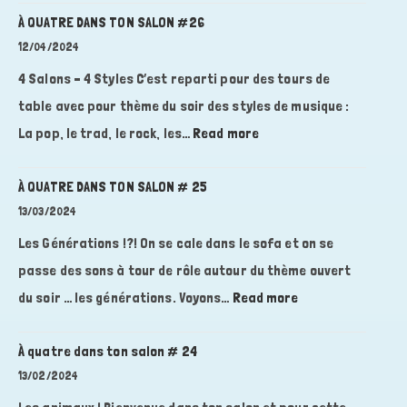
quatre
À QUATRE DANS TON SALON #26
dans
12/04/2024
ton
4 Salons – 4 Styles C’est reparti pour des tours de
salon
table avec pour thème du soir des styles de musique :
#27
:
La pop, le trad, le rock, les…
Read more
À
QUATRE
À QUATRE DANS TON SALON # 25
DANS
13/03/2024
TON
Les Générations !?! On se cale dans le sofa et on se
SALON
passe des sons à tour de rôle autour du thème ouvert
#26
:
du soir … les générations. Voyons…
Read more
À
QUATRE
À quatre dans ton salon # 24
DANS
13/02/2024
TON