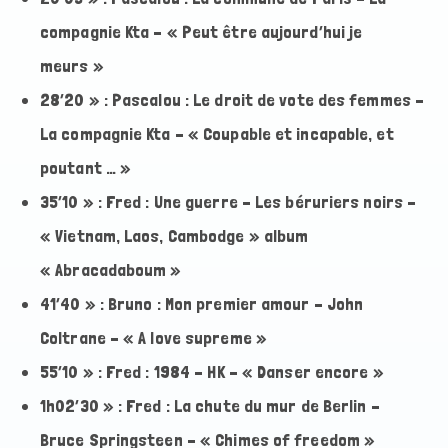
compagnie Kta – « Peut être aujourd’hui je
meurs »
28’20 » : Pascalou : Le droit de vote des femmes –
La compagnie Kta – « Coupable et incapable, et
poutant … »
35’10 » : Fred : Une guerre – Les béruriers noirs –
« Vietnam, Laos, Cambodge » album
« Abracadaboum »
41’40 » : Bruno : Mon premier amour – John
Coltrane – « A love supreme »
55’10 » : Fred : 1984 – HK – « Danser encore »
1h02’30 » : Fred : La chute du mur de Berlin –
Bruce Springsteen – « Chimes of freedom »