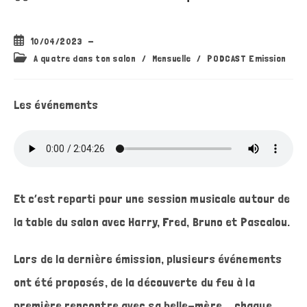
Publication
10/04/2023
publiée :
Post
A quatre dans ton salon
/
Mensuelle
/
PODCAST Emission
category:
Les événements
Et c’est reparti pour une session musicale autour de
la table du salon avec Harry, Fred, Bruno et Pascalou.
Lors de la dernière émission, plusieurs événements
ont été proposés, de la découverte du feu à la
première rencontre avec sa belle-mère … chaque