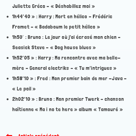
Juliette Gréco – « Déshabillez moi »
1h44’40 » : Harry : Mort en hélico – Frédéric
Fromet – « Badaboum le petit hélico »
1h50′ : Bruno : Le jour où j’ai écrasé mon chien –
Seasick Steve – « Dog house blues »
1h52’05 » : Harry : Ma rencontre avec ma belle-
mère – General electriks – « Tu m’intrigues »
1h58’10 » : Fred : Mon premier bain de mer -Java –
« Le poil »
2h02’10 » : Bruno : Mon premier Twerk – chanson
haïtienne « Ma i no te here » album « Tamouré »
Article précédent
Read