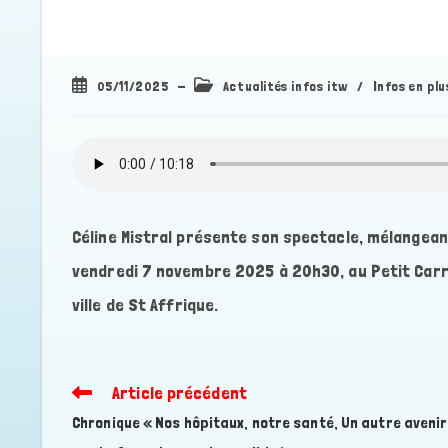
Publication
Post
05/11/2025
Actualités infos itw
/
Infos en plu
publiée :
category:
Céline Mistral présente son spectacle, mélangeant 
vendredi 7 novembre 2025 à 20h30, au Petit Carré
ville de St Affrique.
Article précédent
Read
more
Chronique « Nos hôpitaux, notre santé, Un autre avenir
articles