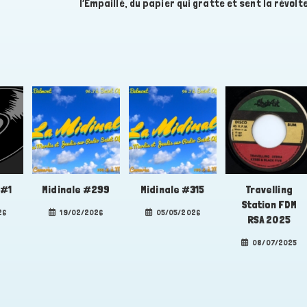
l’Empaillé, du papier qui gratte et sent la révolte
 #1
Midinale #299
Midinale #315
Travelling
Station FDM
26
19/02/2026
05/05/2026
RSA 2025
08/07/2025