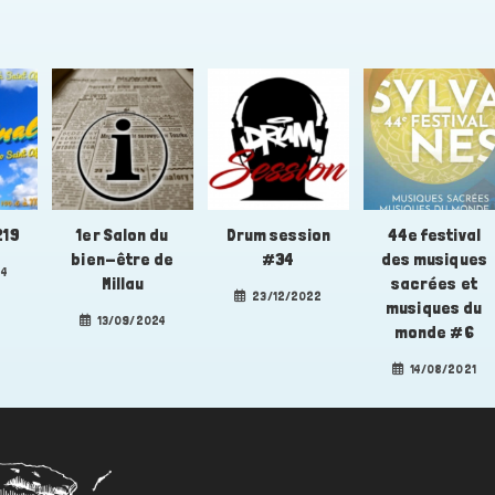
219
1er Salon du
Drum session
44e festival
bien-être de
#34
des musiques
24
Millau
sacrées et
23/12/2022
musiques du
13/09/2024
monde #6
14/08/2021