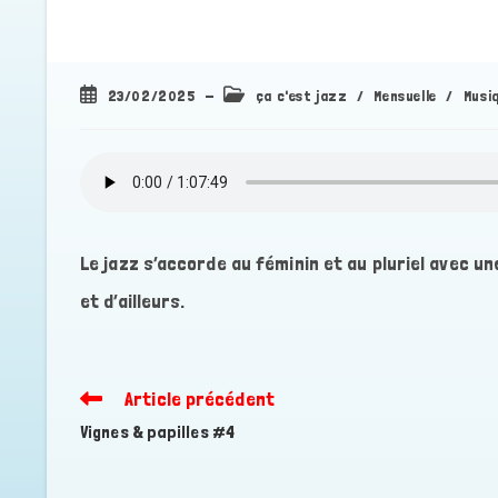
Publication
Post
23/02/2025
ça c'est jazz
/
Mensuelle
/
Musi
publiée :
category:
Le jazz s’accorde au féminin et au pluriel avec u
et d’ailleurs.
Article précédent
Read
more
Vignes & papilles #4
articles