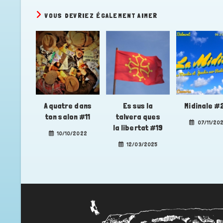
VOUS DEVRIEZ ÉGALEMENT AIMER
A quatre dans
Es sus la
Midinale #
ton salon #11
talvera ques
07/11/20
la libertat #19
10/10/2022
12/03/2025