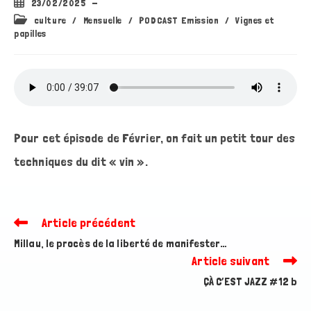
Publication
23/02/2025
publiée :
Post
culture
/
Mensuelle
/
PODCAST Emission
/
Vignes et
category:
papilles
Pour cet épisode de Février, on fait un petit tour des
techniques du dit « vin ».
Article précédent
Read
more
Millau, le procès de la liberté de manifester…
articles
Article suivant
ÇÀ C’EST JAZZ #12 b