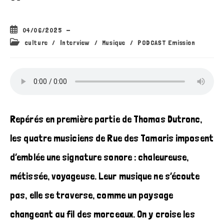
Publication
04/06/2025
publiée :
Post
culture
/
Interview
/
Musique
/
PODCAST Emission
category:
Repérés en première partie de Thomas Dutronc,
les quatre musiciens de Rue des Tamaris imposent
d’emblée une signature sonore : chaleureuse,
métissée, voyageuse. Leur musique ne s’écoute
pas, elle se traverse, comme un paysage
changeant au fil des morceaux. On y croise les