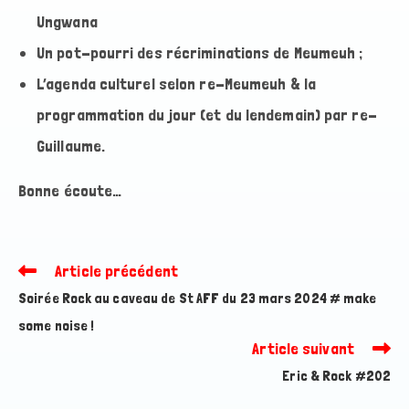
Ungwana
Un pot-pourri des récriminations de Meumeuh ;
L’agenda culturel selon re-Meumeuh & la
programmation du jour (et du lendemain) par re-
Guillaume.
Bonne écoute…
Article précédent
Read
more
Soirée Rock au caveau de St AFF du 23 mars 2024 # make
articles
some noise !
Article suivant
Eric & Rock #202