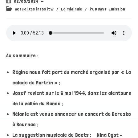
Publication
02/05/2024
publiée :
Post
Actualités infos itw
/
La midinale
/
PODCAST Emission
category:
Au sommaire :
Régine nous fait part du marché organisé par « La
calade de Martrin » ;
Josef revient sur le 6 mai 1944, dans les alentours
de la vallée du Rance ;
Mélanie est venue annoncer un concert de Berezko
à Bournac ;
La suggestion musicale de Boots ; Nina Ogot –