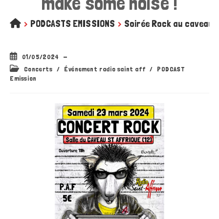
make some noise !
>
PODCASTS EMISSIONS
>
Soirée Rock au caveau 
Publication
01/05/2024
publiée :
Post
Concerts
/
Événement radio saint aff
/
PODCAST
category:
Emission