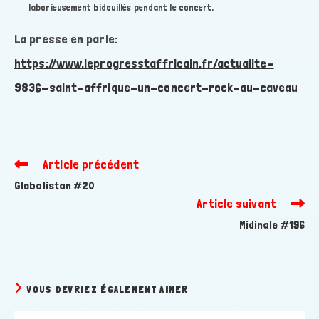
laborieusement bidouillés pendant le concert.
La presse en parle:
https://www.leprogresstaffricain.fr/actualite-
9836-saint-affrique-un-concert-rock-au-caveau
Article précédent
Read
more
Globalistan #20
articles
Article suivant
Midinale #196
VOUS DEVRIEZ ÉGALEMENT AIMER