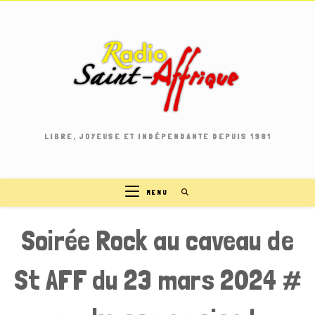
Skip
to
content
LIBRE, JOYEUSE ET INDÉPENDANTE DEPUIS 1981
MENU
Soirée Rock au caveau de
St AFF du 23 mars 2024 #