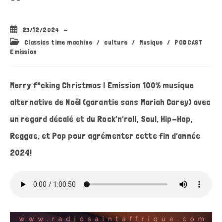
Publication
23/12/2024
publiée :
Post
Classics time machine
/
culture
/
Musique
/
PODCAST
category:
Emission
Merry f*cking Christmas ! Emission 100% musique
alternative de Noël (garantie sans Mariah Carey) avec
un regard décalé et du Rock’n’roll, Soul, Hip-Hop,
Reggae, et Pop pour agrémenter cette fin d’année
2024!