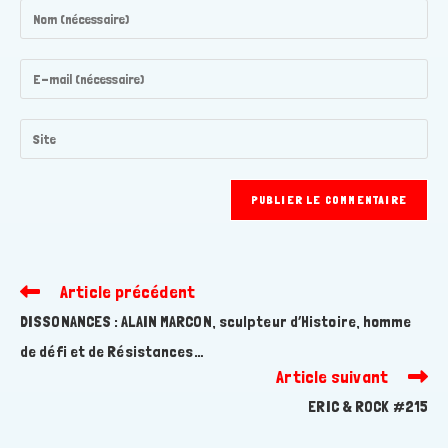
Enter
your
name
Enter
or
your
username
email
Saisir
to
address
l’URL
comment
to
de
comment
votre
site
(facultatif)
Article précédent
Read
more
DISSONANCES : ALAIN MARCON, sculpteur d’Histoire, homme
articles
de défi et de Résistances…
Article suivant
ERIC & ROCK #215