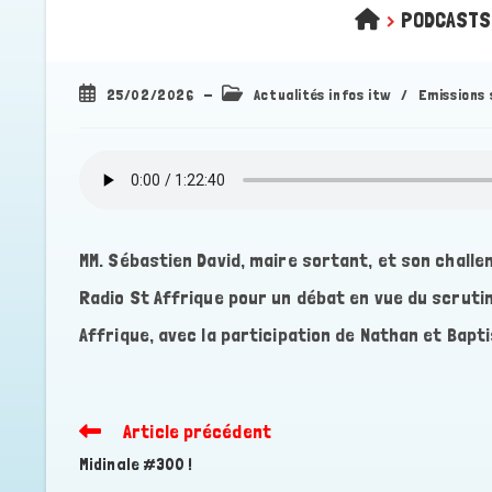
>
PODCASTS
Publication
Post
25/02/2026
Actualités infos itw
/
Emissions 
publiée :
category:
MM. Sébastien David, maire sortant, et son challe
Radio St Affrique pour un débat en vue du scruti
Affrique, avec la participation de Nathan et Bapti
Article précédent
Read
more
Midinale #300 !
articles