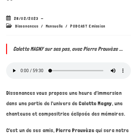
Publication
28/02/2023
publiée :
Post
Dissonances
/
Mensuelle
/
PODCAST Emission
category:
Colette MAGNY sur ses pas, avec Pierre Prouvèze ….
Dissonances vous propose une heure d’immersion
dans une partie de l’univers de
Colette Magny
, une
chanteuse et compositrice éclipsée des mémoires.
C’est un de ses amis,
Pierre Prouvèze
qui sera notre