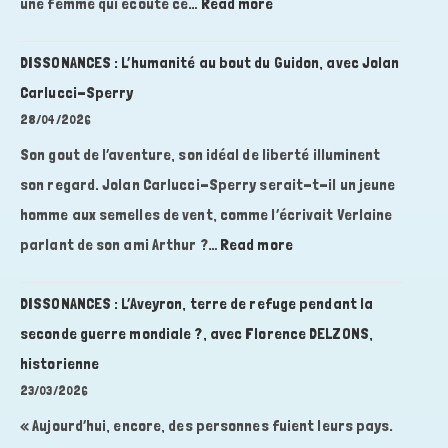
:
une femme qui écoute ce…
Read more
Résistance
DISSONANCES
en
:
DISSONANCES : L’humanité au bout du Guidon, avec Jolan
France,
Quand
Carlucci-Sperry
trois
les
28/04/2026
vies
lieux
contre
Son gout de l’aventure, son idéal de liberté illuminent
influencent
le
son regard. Jolan Carlucci-Sperry serait-t-il un jeune
le
fascisme,
vivant,
homme aux semelles de vent, comme l’écrivait Verlaine
avec
avec
:
parlant de son ami Arthur ?…
Read more
Marie-
Roxanne
DISSONANCES
Josée
Wilhelm-
:
DISSONANCES : L’Aveyron, terre de refuge pendant la
VITTORI
Jammes,
L’humanité
seconde guerre mondiale ?, avec Florence DELZONS,
géobiologue
au
historienne
bout
23/03/2026
du
« Aujourd’hui, encore, des personnes fuient leurs pays.
Guidon,