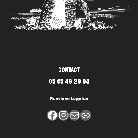
DELZONS,
historienne
CONTACT
05 65 49 29 94
Mentions Légales
Facebook
Instagram
E-mail
Lien