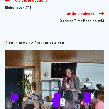
Article précédent
more
Globalistan #11
articles
Article suivant
Classics Time Machine #43
VOUS DEVRIEZ ÉGALEMENT AIMER