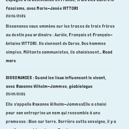
fascisme, avec Marie-Josée VITTORI
23/06/2026
Dissonance vous emmène sur les traces de trois frères
au destin peu ordinaire : Aurèle, François et François-
Antoine VITTORI. Ils viennent de Corse. Des hommes
simples. Militants communistes, ils choisissent…
Read
:
more
DISSONANCES
:
DISSONANCES : Quand les lieux influencent le vivant,
Des
avec Roxanne Wilhelm-Jammes, géobiologue
Brigades
25/05/2026
Internationales
Elle s’appelle Roxanne Wilhelm-JammesElle a choisi
en
pour son entreprise un nom qui ressemble à une
Espagne
à
promesse : Bien sur terre. Derrière cette enseigne, il y a
la