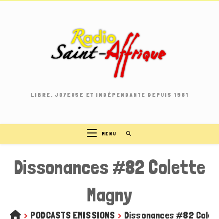
Skip
to
content
LIBRE, JOYEUSE ET INDÉPENDANTE DEPUIS 1981
MENU
Dissonances #82 Colette
Magny
>
PODCASTS EMISSIONS
>
Dissonances #82 Colet