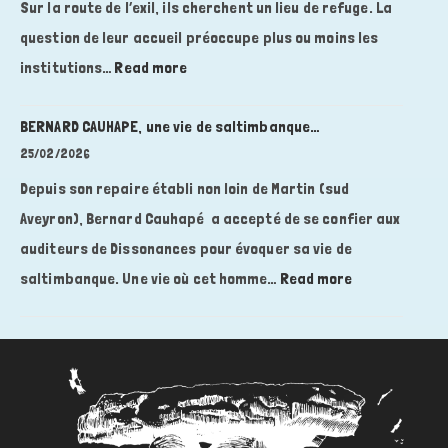
avec
Sur la route de l’exil, ils cherchent un lieu de refuge. La
Jolan
question de leur accueil préoccupe plus ou moins les
Carlucci-
:
institutions…
Read more
Sperry
DISSONANCES
:
BERNARD CAUHAPE, une vie de saltimbanque…
L’Aveyron,
25/02/2026
terre
Depuis son repaire établi non loin de Martin (sud
de
Aveyron), Bernard Cauhapé a accepté de se confier aux
refuge
auditeurs de Dissonances pour évoquer sa vie de
pendant
la
:
saltimbanque. Une vie où cet homme…
Read more
seconde
BERNARD
guerre
CAUHAPE,
mondiale
une
?,
vie
avec
de
Florence
saltimbanque…