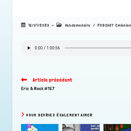
Publication
Post
16/01/2023
Hebdomadaire
/
PODCAST Emissio
publiée :
category:
Article précédent
Read
more
Eric & Rock #167
articles
VOUS DEVRIEZ ÉGALEMENT AIMER