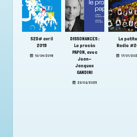
S2D# avril
DISSONANCES :
La petit
2019
Le procès
Radio #2
PAPON, avec
10/04/2019
17/01/20
Jean-
Jacques
GANDINI
23/06/2025