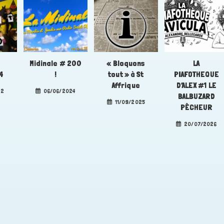
e
Midinale # 200
« Bloquons
LA
4
!
tout » à St
PIAFOTHEQUE
Affrique
D’ALEX #1 LE
22
06/06/2024
BALBUZARD
11/09/2025
PÊCHEUR
20/07/2026