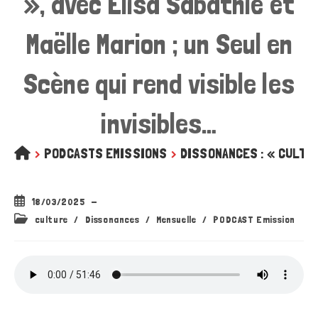
», avec Elisa Sabathié et
Maëlle Marion ; un Seul en
Scène qui rend visible les
invisibles…
>
PODCASTS EMISSIONS
>
DISSONANCES : « CULTIVON
Publication
18/03/2025
publiée :
Post
culture
/
Dissonances
/
Mensuelle
/
PODCAST Emission
category: