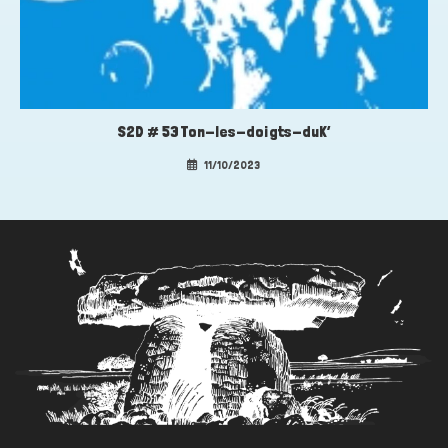
S2D # 53 Ton-les-doigts-duK’
11/10/2023