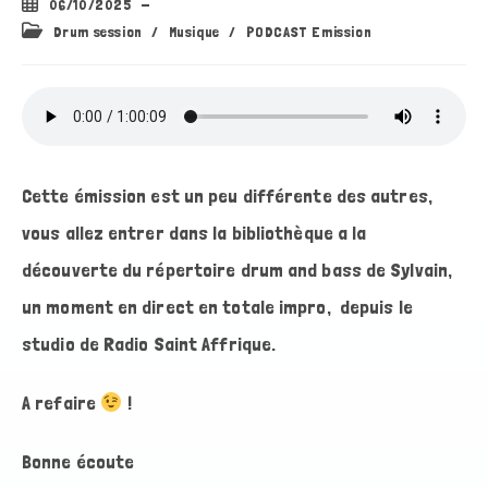
Publication
06/10/2025
publiée :
Post
Drum session
/
Musique
/
PODCAST Emission
category:
Cette émission est un peu différente des autres,
vous allez entrer dans la bibliothèque a la
découverte du répertoire drum and bass de Sylvain,
un moment en direct en totale impro, depuis le
studio de Radio Saint Affrique.
A refaire
!
Bonne écoute