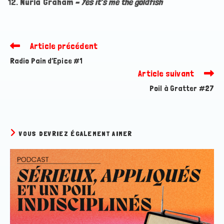
Nuria Graham
– Yes it’s me the goldfish
Article précédent
Read
more
Radio Pain d’Epice #1
articles
Article suivant
Poil à Gratter #27
VOUS DEVRIEZ ÉGALEMENT AIMER