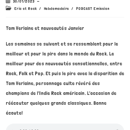
Publication
30/01/2023
publiée :
Post
Eric et Rock
/
Hebdomadaire
/
PODCAST Emission
category:
Tom Verlaine et nouveautés Janvier
Les semaines se suivent et se ressemblent pour le
meilleur et pour le pire dans le monde du Rock. Le
meilleur pour des nouveautés sensationnelles, entre
Rock, Folk et Pop. Et puis le pire avec la disparition de
Tom Verlaine, personnage culte révéré des
champions de l’Indie Rock américain. L’occasion de
réécouter quelques grands classiques. Bonne
écoute!