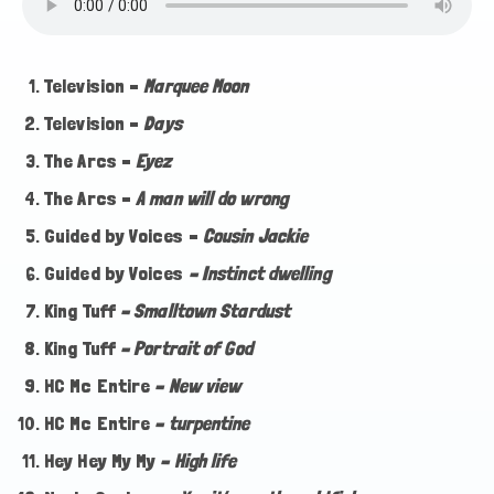
Television –
Marquee Moon
Television –
Days
The Arcs –
Eyez
The Arcs –
A man will do wrong
Guided by Voices –
Cousin Jackie
Guided by Voices
– Instinct dwelling
King Tuff
– Smalltown Stardust
King Tuff
– Portrait of God
HC Mc Entire
– New view
HC Mc Entire
– turpentine
Hey Hey My My
– High life