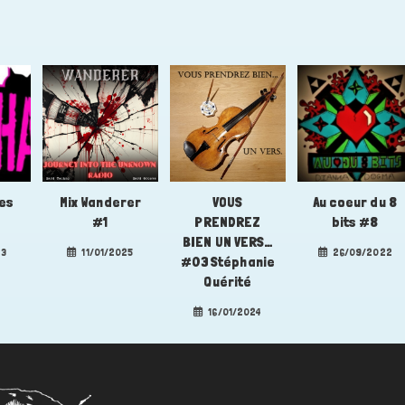
es
Mix Wanderer
VOUS
Au coeur du 8
#1
PRENDREZ
bits #8
BIEN UN VERS…
23
11/01/2025
26/09/2022
#03 Stéphanie
Quérité
16/01/2024