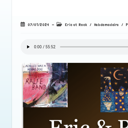
Publication
Post
07/01/2024
Eric et Rock
/
Hebdomadaire
/
P
publiée :
category: