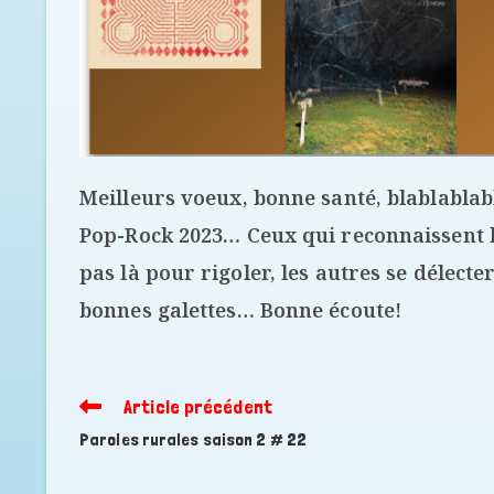
Meilleurs voeux, bonne santé, blablablab
Pop-Rock 2023… Ceux qui reconnaissent l
pas là pour rigoler, les autres se délect
bonnes galettes… Bonne écoute!
Article précédent
Read
more
Paroles rurales saison 2 # 22
articles